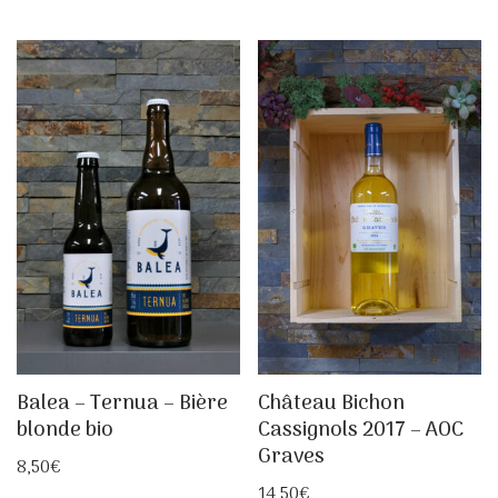
Balea – Ternua – Bière
Château Bichon
blonde bio
Cassignols 2017 – AOC
Graves
8,50
€
14,50
€