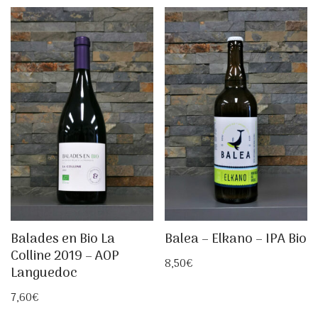
Balades en Bio La
Balea – Elkano – IPA Bio
Colline 2019 – AOP
8,50
€
Languedoc
7,60
€