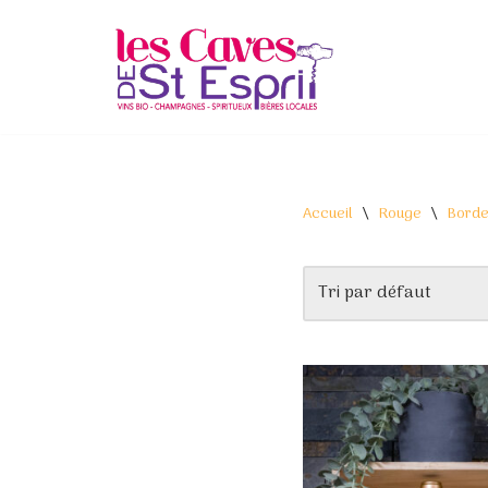
Aller
au
contenu
Accueil
\
Rouge
\
Borde