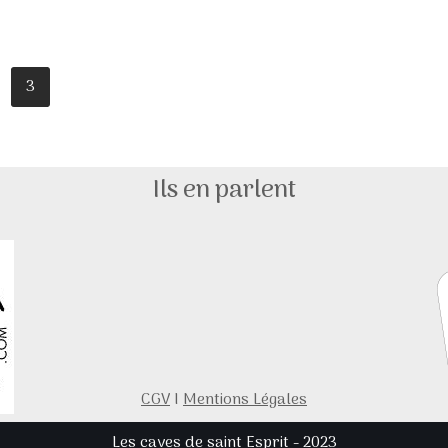
3
Ils en parlent
CGV
I
Mentions Légales
Les caves de saint Esprit - 2023