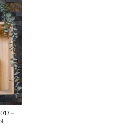
2017 –
ol