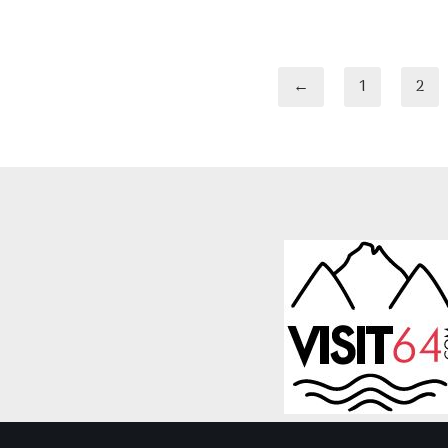
←
1
2