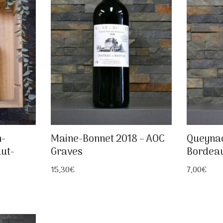
h-
Maine-Bonnet 2018 – AOC
Queynac
ut-
Graves
Bordeau
15,30
€
7,00
€