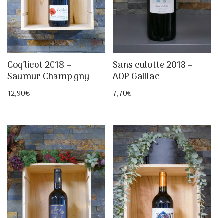
Coq’licot 2018 –
Sans culotte 2018 –
Saumur Champigny
AOP Gaillac
12,90
€
7,70
€