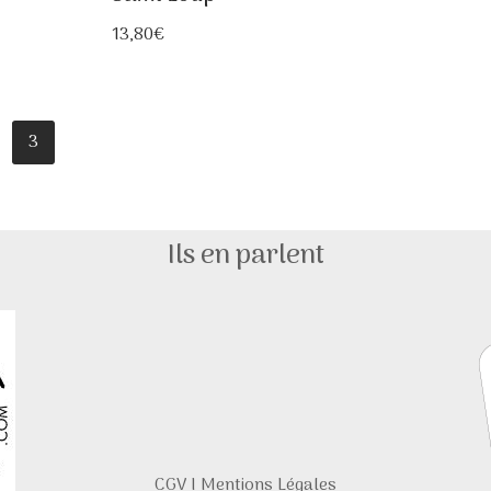
13,80
€
3
Ils en parlent
CGV
I
Mentions Légales