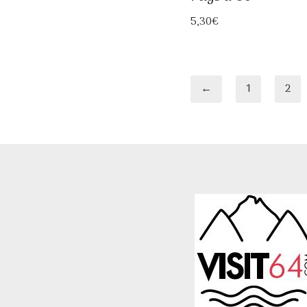
5,30
€
←
1
2