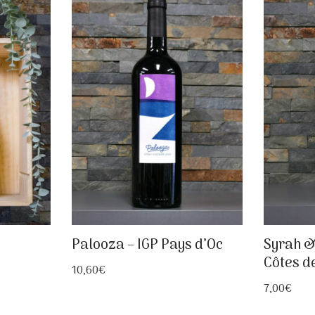
Palooza – IGP Pays d’Oc
Syrah &
Côtes d
10,60
€
7,00
€