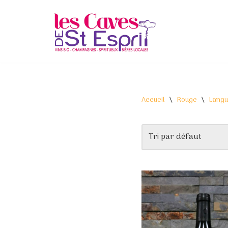
Aller
au
contenu
Accueil
\
Rouge
\
Lang