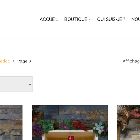
ACCUEIL
BOUTIQUE
QUI SUIS-JE ?
NO
uedoc
\
Page 3
Affichag