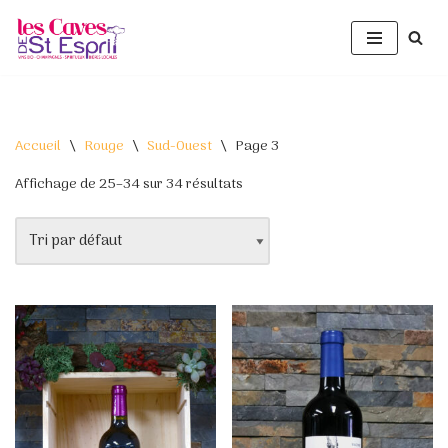
Aller
au
contenu
Accueil
\
Rouge
\
Sud-Ouest
\
Page 3
Affichage de 25–34 sur 34 résultats