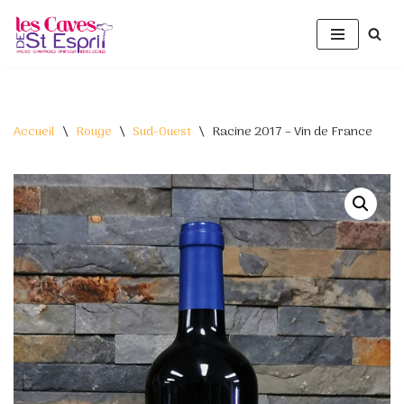
Aller
au
contenu
Accueil
\
Rouge
\
Sud-Ouest
\
Racine 2017 – Vin de France