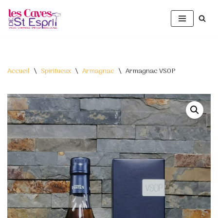
Aller
au
contenu
Accueil
\
Spiritueux
\
Armagnac
\
Armagnac VSOP