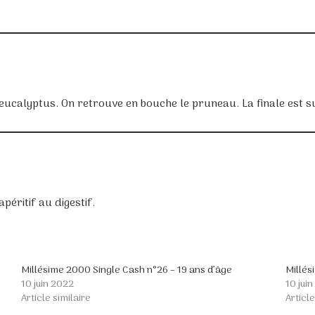
’eucalyptus. On retrouve en bouche le pruneau. La finale est 
péritif au digestif.
Millésime 2000 Single Cash n°26 – 19 ans d’âge
Millés
10 juin 2022
10 jui
Article similaire
Article