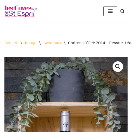
Aller
au
contenu
Accueil
\
Rouge
\
Bordeaux
\
Château D’Eck 2014 – Pessac-Lé