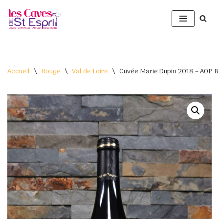
Aller
au
contenu
Accueil
\
Rouge
\
Val de Loire
\
Cuvée Marie Dupin 2018 – AOP B