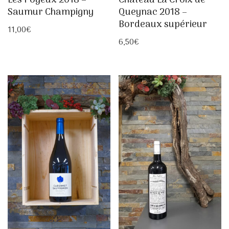
Les Poyeux 2018 –
Château La Croix de
Saumur Champigny
Queynac 2018 –
Bordeaux supérieur
11,00
€
6,50
€