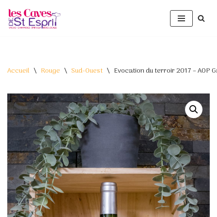
Aller
au
contenu
Accueil
\
Rouge
\
Sud-Ouest
\
Evocation du terroir 2017 – AOP G