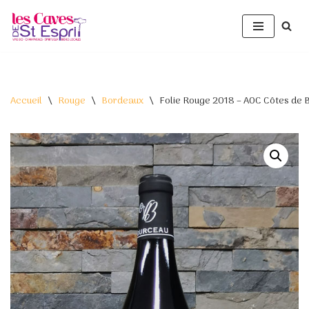
Aller
au
contenu
Accueil
\
Rouge
\
Bordeaux
\
Folie Rouge 2018 – AOC Côtes de 