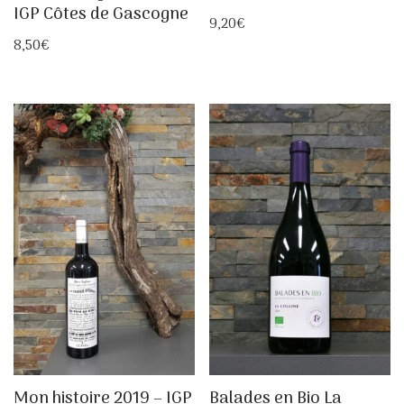
IGP Côtes de Gascogne
9,20
€
8,50
€
Mon histoire 2019 – IGP
Balades en Bio La