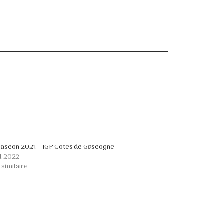
Gascon 2021 – IGP Côtes de Gascogne
il 2022
 similaire