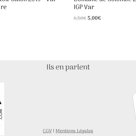
ire
IGP Var
6,50
€
5,00
€
Ils en parlent
CGV
I
Mentions Légales