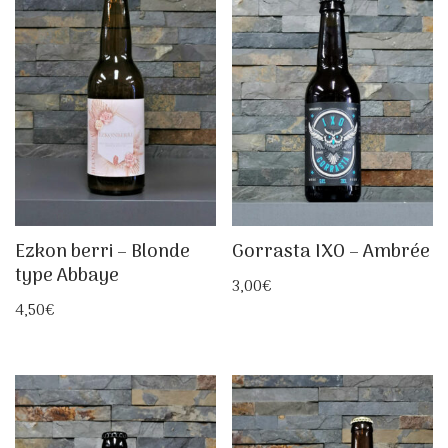
Ezkon berri – Blonde
Gorrasta IXO – Ambrée
type Abbaye
3,00
€
4,50
€