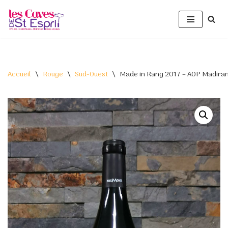
Aller
au
contenu
Accueil
\
Rouge
\
Sud-Ouest
\
Made in Rang 2017 – AOP Madira