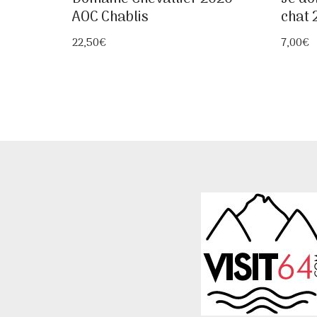
AOC Chablis
chat 
22,50
€
7,00
€