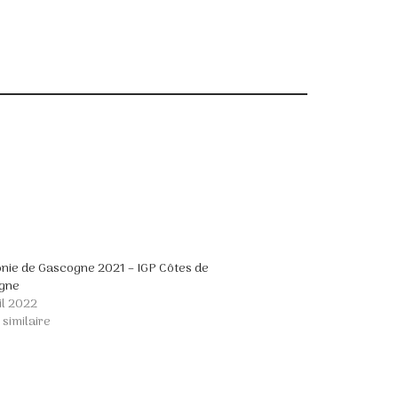
ie de Gascogne 2021 – IGP Côtes de
gne
il 2022
 similaire