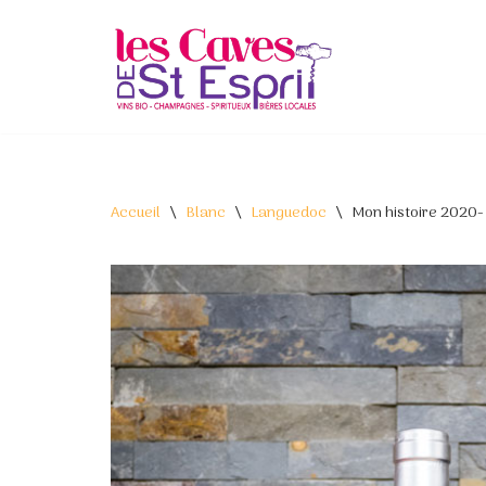
Aller
au
contenu
Accueil
\
Blanc
\
Languedoc
\
Mon histoire 2020-