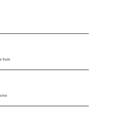
e buis
isme