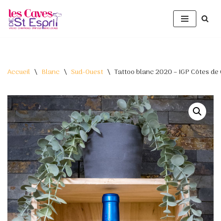
Aller
au
contenu
Accueil
\
Blanc
\
Sud-Ouest
\
Tattoo blanc 2020 – IGP Côtes d