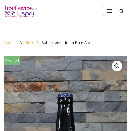
Aller
au
contenu
Accueil
\
Bière
\
Bob’s beer – India Pale Ale
Promo !