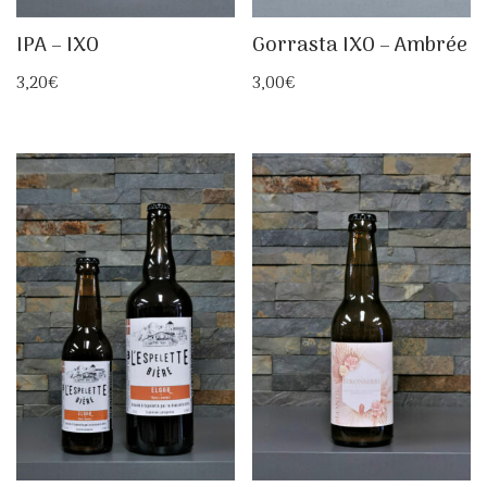
IPA – IXO
Gorrasta IXO – Ambrée
3,20
€
3,00
€