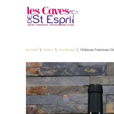
Aller
au
contenu
Accueil
\
Blanc
\
Bordeaux
\
Château Tourteau Ch