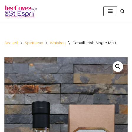
Aller
au
contenu
Accueil
\
Spiritueux
\
Whiskey
\
Conaill Irish Single Malt