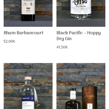
Rhum Barbancourt
Black Pacific – Hoppy
Dry Gin
52,00
€
41,50
€