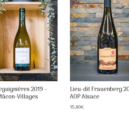
eguignières 2019 –
Lieu-dit Frauenberg 20
âcon-Villages
AOP Alsace
15,80
€