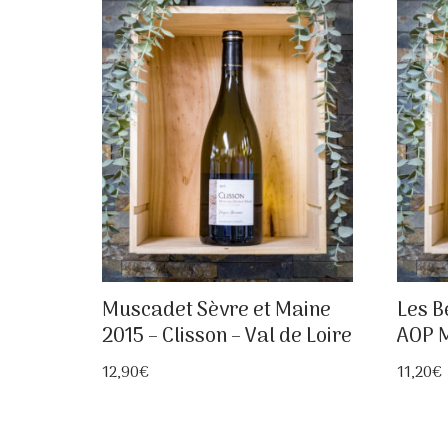
Muscadet Sèvre et Maine
Les B
2015 – Clisson – Val de Loire
AOP M
12,90
€
11,20
€