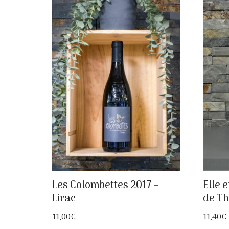
Les Colombettes 2017 –
Elle 
Lirac
de T
11,00
€
11,40
€