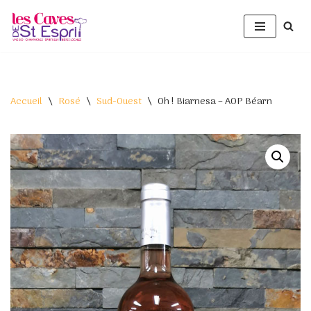
Aller
au
contenu
Accueil
\
Rosé
\
Sud-Ouest
\
Oh ! Biarnesa – AOP Béarn