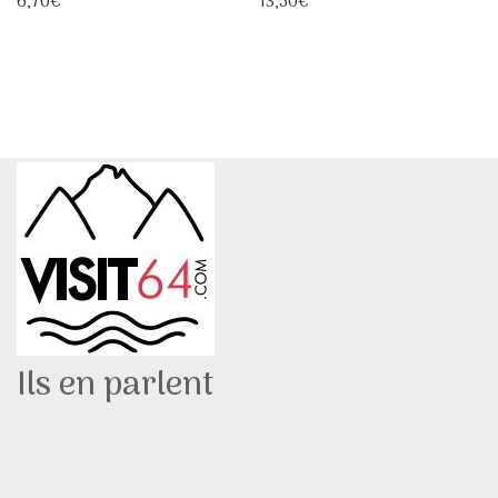
6,70
€
13,50
€
Ils en parlent