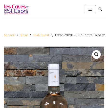
Aller
au
contenu
Accueil
\
Rosé
\
Sud-Ouest
\
Tarani 2020 – IGP Comté Tolosan