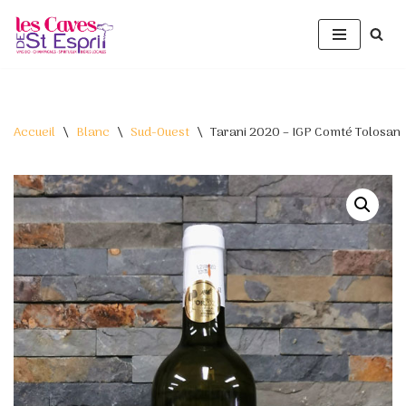
Aller
au
contenu
Accueil
\
Blanc
\
Sud-Ouest
\
Tarani 2020 – IGP Comté Tolosan